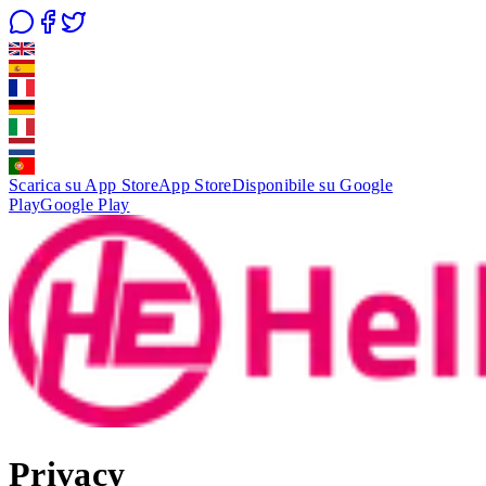
Scarica su App Store
App Store
Disponibile su Google
Play
Google Play
Privacy