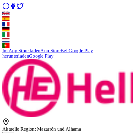
Im App Store laden
App Store
Bei Google Play
herunterladen
Google Play
Aktuelle Region
:
Mazarrón und Alhama