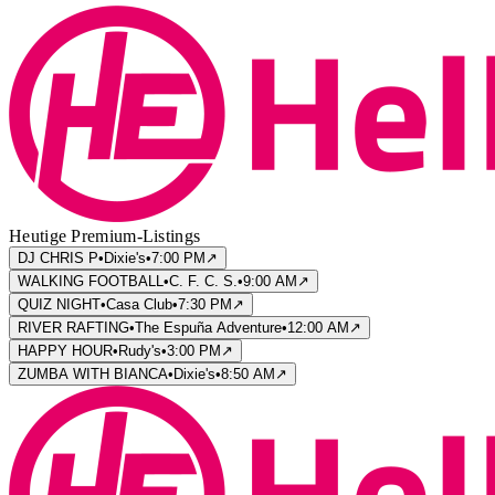
Heutige Premium-Listings
DJ CHRIS P
•
Dixie's
•
7:00 PM
↗
WALKING FOOTBALL
•
C. F. C. S.
•
9:00 AM
↗
QUIZ NIGHT
•
Casa Club
•
7:30 PM
↗
RIVER RAFTING
•
The Espuña Adventure
•
12:00 AM
↗
HAPPY HOUR
•
Rudy's
•
3:00 PM
↗
ZUMBA WITH BIANCA
•
Dixie's
•
8:50 AM
↗