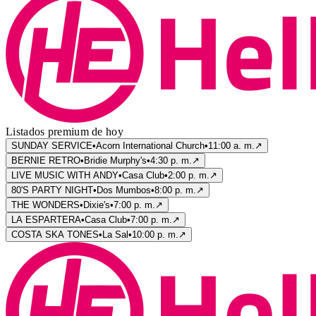
Listados premium de hoy
SUNDAY SERVICE
•
Acorn International Church
•
11:00 a. m.
↗
BERNIE RETRO
•
Bridie Murphy's
•
4:30 p. m.
↗
LIVE MUSIC WITH ANDY
•
Casa Club
•
2:00 p. m.
↗
80'S PARTY NIGHT
•
Dos Mumbos
•
8:00 p. m.
↗
THE WONDERS
•
Dixie's
•
7:00 p. m.
↗
LA ESPARTERA
•
Casa Club
•
7:00 p. m.
↗
COSTA SKA TONES
•
La Sal
•
10:00 p. m.
↗