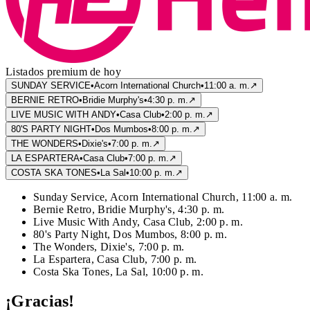
Listados premium de hoy
SUNDAY SERVICE
•
Acorn International Church
•
11:00 a. m.
↗
BERNIE RETRO
•
Bridie Murphy's
•
4:30 p. m.
↗
LIVE MUSIC WITH ANDY
•
Casa Club
•
2:00 p. m.
↗
80'S PARTY NIGHT
•
Dos Mumbos
•
8:00 p. m.
↗
THE WONDERS
•
Dixie's
•
7:00 p. m.
↗
LA ESPARTERA
•
Casa Club
•
7:00 p. m.
↗
COSTA SKA TONES
•
La Sal
•
10:00 p. m.
↗
Sunday Service
,
Acorn International Church
,
11:00 a. m.
Bernie Retro
,
Bridie Murphy's
,
4:30 p. m.
Live Music With Andy
,
Casa Club
,
2:00 p. m.
80's Party Night
,
Dos Mumbos
,
8:00 p. m.
The Wonders
,
Dixie's
,
7:00 p. m.
La Espartera
,
Casa Club
,
7:00 p. m.
Costa Ska Tones
,
La Sal
,
10:00 p. m.
¡Gracias!