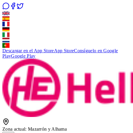
Descargar en el App Store
App Store
Consíguelo en Google
Play
Google Play
Zona actual
:
Mazarrón y Alhama